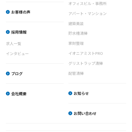
オフィスビル・事務所
岡
福
県
岡
お客様の声
アパート・マンション
大
県
野
大
建築美装
城
野
市
城
採用情報
貯水槽清掃
平
市
野
山
家財整理
求人一覧
台
田
1-
3-
イオニアミストPRO
インタビュー
25-
10-
15
62
グリストラップ清掃
配管清掃
ブログ
【対
応
地
域】
お知らせ
会社概要
福
岡
県
筑
お問い合わせ
紫
野
市