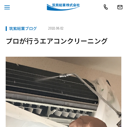
お
092-
問
受
775-
い
付
時
合
TOP
筑紫総業ブログ
筑紫総業ブログ
2018.06.02
プ
2502 
間
わ
ロ
08:00
せ
〜
プロが行うエアコンクリーニング
が
17:00(年
行
中
う
無
エ
休)
ア
コ
ン
ク
リ
ー
ニ
ン
グ