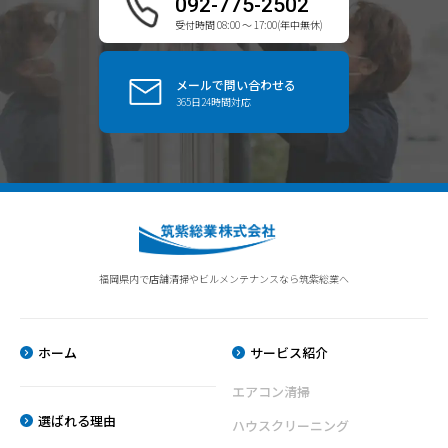
092-775-2502
受付時間 08:00 〜 17:00(年中無休)
メールで問い合わせる
365日24時間対応
福岡県内で店舗清掃やビルメンテナンスなら筑紫総業へ
【本
【営
ホーム
サービス紹介
社】
業
〒
所】
エアコン清掃
816-
〒
選ばれる理由
0972
816-
ハウスクリーニング
福
0922