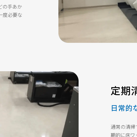
どの手あか
一度必要な
定期
日常的
通常の清掃
期的に床ワ