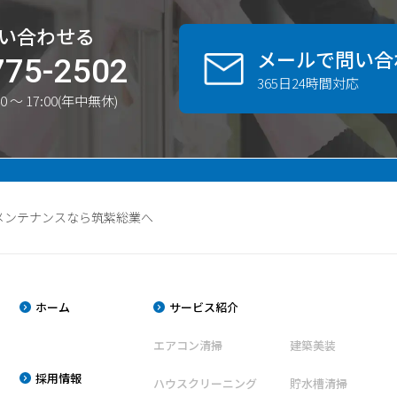
い合わせる
メールで問い合
775-2502
365日24時間対応
0 〜 17:00(年中無休)
メンテナンスなら筑紫総業へ
ホーム
サービス紹介
エアコン清掃
建築美装
採用情報
ハウスクリーニング
貯水槽清掃