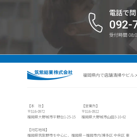
電話で問
092-
受付時間 08:0
福岡県内で店舗清掃やビル
【本 社】
【営業所】
〒816-0972
〒816-0922
福岡県大野城市平野台1-25-15
福岡県大野城市山田3-10-62
【対応地域】
福岡県筑紫野市を中心に、福岡県－福岡市内(博多区 中央区 東